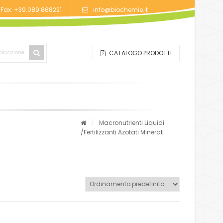
/Fax: +39.089.868221
info@biochemie.it
CATALOGO PRODOTTI
/
Macronutrienti Liquidi
/Fertilizzanti Azotati Minerali