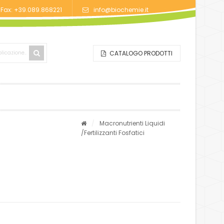
/Fax: +39.089.868221
info@biochemie.it
CATALOGO PRODOTTI
/
Macronutrienti Liquidi
/Fertilizzanti Fosfatici