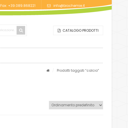
/Fax: +39.089.868221
info@biochemie.it
CATALOGO PRODOTTI
/
Prodotti taggati “calcio”