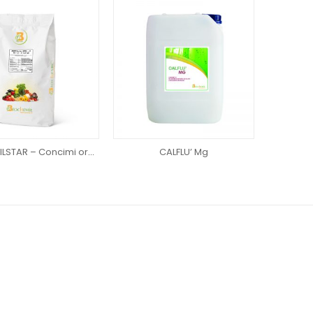
SERIE FERTILSTAR – Concimi organo-minerali NPK
CALFLU’ Mg