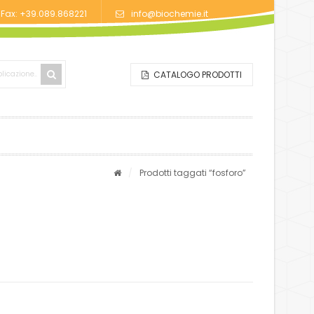
/Fax: +39.089.868221
info@biochemie.it
CATALOGO PRODOTTI
/
Prodotti taggati “fosforo”