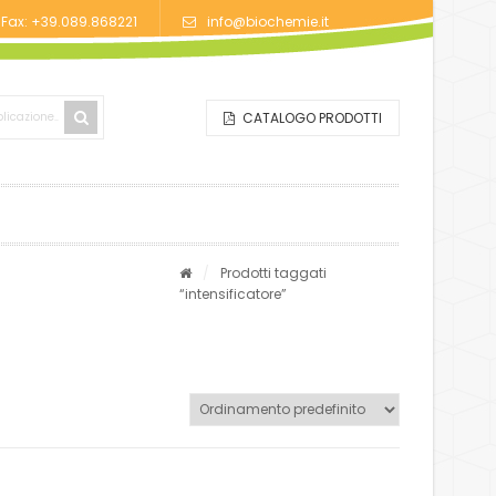
/Fax: +39.089.868221
info@biochemie.it
CATALOGO PRODOTTI
/
Prodotti taggati
“intensificatore”