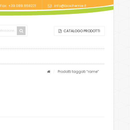
/Fax: +39.089.868221
info@biochemie.it
CATALOGO PRODOTTI
/
Prodotti taggati “rame”