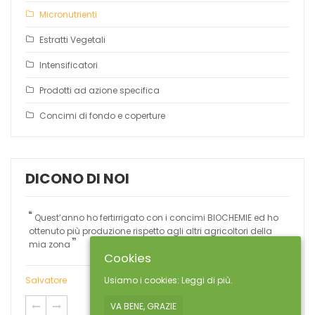
Micronutrienti
Estratti Vegetali
Intensificatori
Prodotti ad azione specifica
Concimi di fondo e coperture
DICONO DI NOI
Quest’anno ho fertirrigato con i concimi BIOCHEMIE ed ho
Uti
ottenuto più produzione rispetto agli altri agricoltori della
risco
mia zona
dei fr
Cookies
Salvatore
Bruno
Usiamo i cookies:
Leggi di più.
VA BENE, GRAZIE