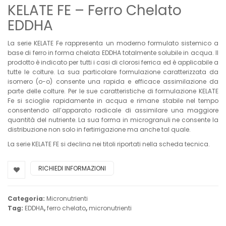
KELATE FE – Ferro Chelato
EDDHA
La serie KELATE Fe rappresenta un moderno formulato sistemico a
base di ferro in forma chelata EDDHA totalmente solubile in acqua. Il
prodotto è indicato per tutti i casi di clorosi ferrica ed è applicabile a
tutte le colture. La sua particolare formulazione caratterizzata da
isomero (o-o) consente una rapida e efficace assimilazione da
parte delle colture. Per le sue caratteristiche di formulazione KELATE
Fe si scioglie rapidamente in acqua e rimane stabile nel tempo
consentendo all’apparato radicale di assimilare una maggiore
quantità del nutriente. La sua forma in microgranuli ne consente la
distribuzione non solo in fertirrigazione ma anche tal quale.
La serie KELATE FE si declina nei titoli riportati nella scheda tecnica.
RICHIEDI INFORMAZIONI
Categoria:
Micronutrienti
Tag:
EDDHA
,
ferro chelato
,
micronutrienti