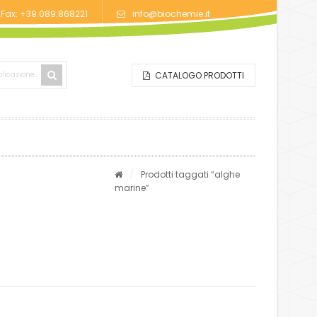
/Fax: +39.089.868221
info@biochemie.it
CATALOGO PRODOTTI
/
Prodotti taggati “alghe
marine”