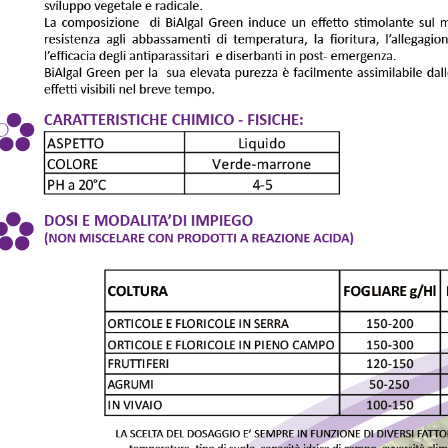
ertilizzanti ma
go i prodotti
 affidabili sul