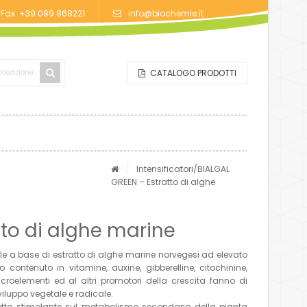
/Fax: +39.089.868221
info@biochemie.it
CATALOGO PRODOTTI
/
Intensificatori
/BIALGAL
GREEN – Estratto di alghe
tto di alghe marine
ale a base di estratto di alghe marine norvegesi ad elevato
 contenuto in vitamine, auxine, gibberelline, citochinine,
croelementi ed al altri promotori della crescita fanno di
iluppo vegetale e radicale.
etto stimolante sul metabolismo secondario della pianta