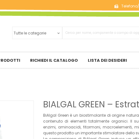
Telefono
 PRODOTTI
RICHIEDI IL CATALOGO
LISTA DEI DESIDERI
BIALGAL GREEN – Estra
BiAlgal Green è un biostimolante di origine natur
contenuto di elementi totalmente organici. Il suo
enzimi, aminoacidi, fitormoni, macroelementi, mi
questo prodotto un importante stimolatore dello sv
La composizione di BiAlgal Green induce un eff