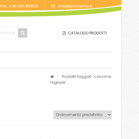
/Fax: +39.089.868221
info@biochemie.it
CATALOGO PRODOTTI
/
Prodotti taggati “concime
fogliare”